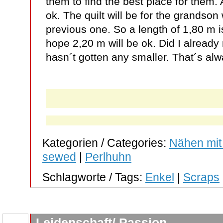
them to find the best place for them. 
ok. The quilt will be for the grandso
previous one. So a length of 1,80 m 
hope 2,20 m will be ok. Did I alread
hasn´t gotten any smaller. That´s al
Kategorien / Categories:
Nähen mit
sewed
|
Perlhuhn
Schlagworte / Tags:
Enkel
|
Scraps
Leidenschaft/ Passion