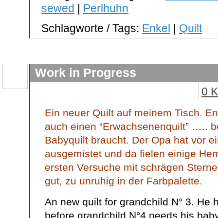
sewed
|
Perlhuhn
Schlagworte / Tags:
Enkel
|
Quilt
Work in Progress
0 
Ein neuer Quilt auf meinem Tisch. En
auch einen “Erwachsenenquilt” ….. b
Babyquilt braucht. Der Opa hat vor e
ausgemistet und da fielen einige He
ersten Versuche mit schrägen Sternen
gut, zu unruhig in der Farbpalette.
An new quilt for grandchild N° 3. He 
before grandchild N°4 needs his baby