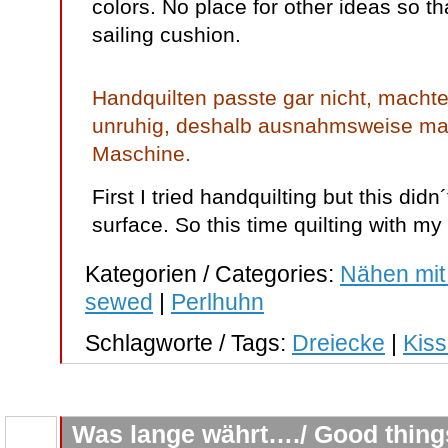
colors. No place for other ideas so tha
sailing cushion.
Handquilten passte gar nicht, machte
unruhig, deshalb ausnahmsweise mal 
Maschine.
First I tried handquilting but this didn
surface. So this time quilting with m
Kategorien / Categories:
Nähen mit
sewed
|
Perlhuhn
Schlagworte / Tags:
Dreiecke
|
Kis
Was lange währt…./ Good thing