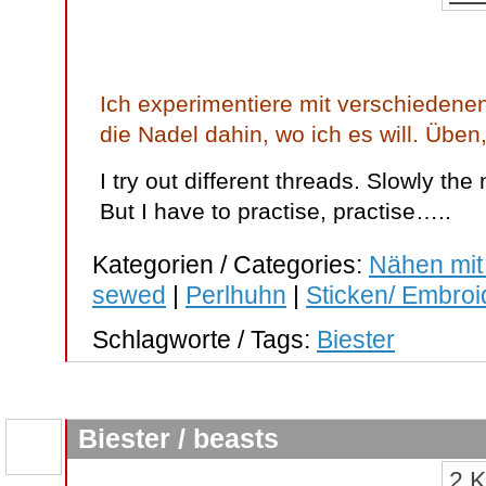
Ich experimentiere mit verschiedene
die Nadel dahin, wo ich es will. Übe
I try out different threads. Slowly th
But I have to practise, practise…..
Kategorien / Categories:
Nähen mit
sewed
|
Perlhuhn
|
Sticken/ Embroi
Schlagworte / Tags:
Biester
Biester / beasts
2 