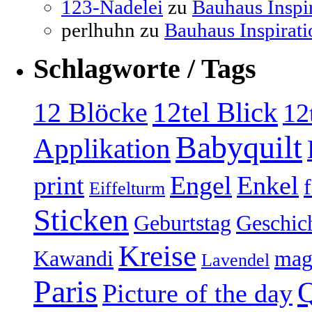
123-Nadelei
zu
Bauhaus Inspi
perlhuhn
zu
Bauhaus Inspirati
Schlagworte / Tags
12tel Blick
12 Blöcke
12
Babyquilt
Applikation
print
Engel
Enkel
Eiffelturm
Sticken
Geburtstag
Geschic
Kreise
Kawandi
mag
Lavendel
Paris
Q
Picture of the day