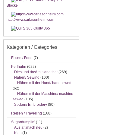
6 Köpfe 12
Blöcke
http://www.carlasonheim.com
Quilty 365
Kategorien / Categories
Essen / Food
(7)
Perlhuhn
(622)
Dies und das/ this and that
(269)
Nähen/ Sewing
(160)
Nähen mit der Hand/ handsewed
(62)
Nähen mit der Maschine/ machine
sewed
(105)
Sticken/ Embroidery
(80)
Reisen / Travelling
(168)
Sugardumplin'
(11)
Aus alt mach neu
(2)
Kids
(1)