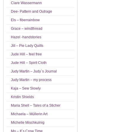
Clare Wassermann
Dee- Pattern and Outrage
Els – fiberrainbow
Grace – windthread
Hazel -handstories
Jill – Pie Lady Quilts
Jude Hill – feel free
Jude Hill – Spirit Cloth
Judy Martin – Judy´s Journal
Judy Martin – my process
Kaja – Sew Slowly
Kristin Shields
Maria Shell – Tales of a Sticher
Michaela – Müllerin Art
Michelle Mischkulnig
Mo – It´s Crow Time