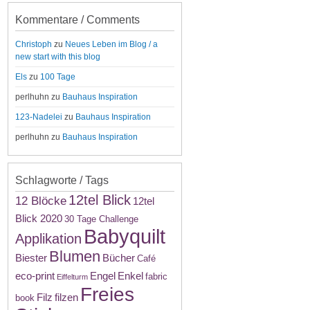
Kommentare / Comments
Christoph
zu
Neues Leben im Blog / a
new start with this blog
Els
zu
100 Tage
perlhuhn
zu
Bauhaus Inspiration
123-Nadelei
zu
Bauhaus Inspiration
perlhuhn
zu
Bauhaus Inspiration
Schlagworte / Tags
12tel Blick
12 Blöcke
12tel
Blick 2020
30 Tage Challenge
Babyquilt
Applikation
Blumen
Biester
Bücher
Café
eco-print
Engel
Enkel
fabric
Eiffelturm
Freies
Filz
filzen
book