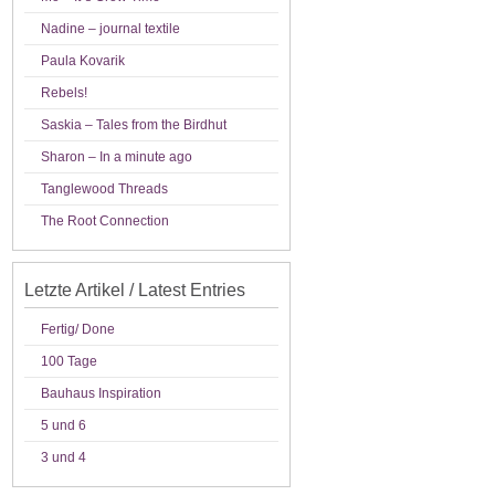
Nadine – journal textile
Paula Kovarik
Rebels!
Saskia – Tales from the Birdhut
Sharon – In a minute ago
Tanglewood Threads
The Root Connection
Letzte Artikel / Latest Entries
Fertig/ Done
100 Tage
Bauhaus Inspiration
5 und 6
3 und 4