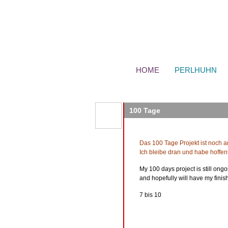
HOME
PERLHUHN
100 Tage
Das 100 Tage Projekt ist noch 
Ich bleibe dran und habe hoffent
My 100 days project is still ongoi
and hopefully will have my finis
7 bis 10