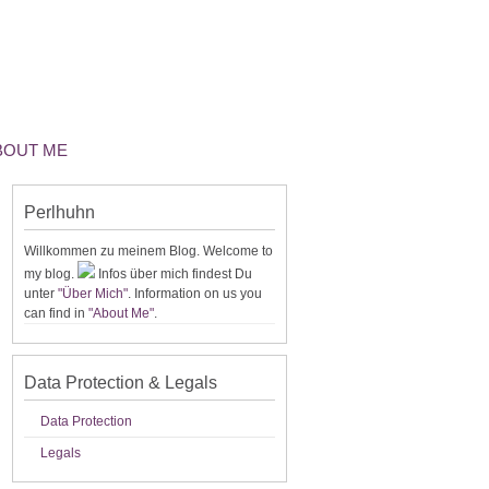
ABOUT ME
Perlhuhn
Willkommen zu meinem Blog. Welcome to
my blog.
Infos über mich findest Du
unter
"Über Mich"
. Information on us you
can find in
"About Me"
.
Data Protection & Legals
Data Protection
Legals