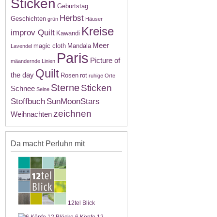
Sticken
Geburtstag
Herbst
Geschichten
grün
Häuser
Kreise
improv Quilt
Kawandi
Meer
magic cloth
Mandala
Lavendel
Paris
Picture of
mäandernde Linien
Quilt
the day
Rosen
rot
ruhige Orte
Sterne
Sticken
Schnee
Seine
Stoffbuch
SunMoonStars
zeichnen
Weihnachten
Da macht Perluhn mit
12tel Blick