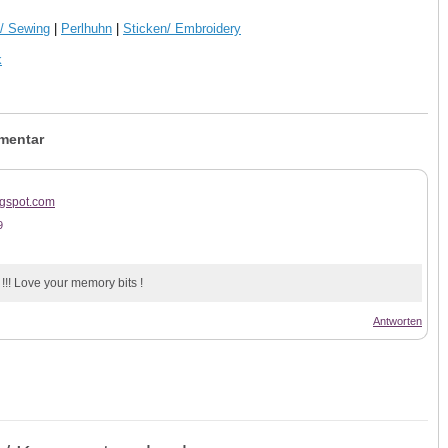
/ Sewing
|
Perlhuhn
|
Sticken/ Embroidery
k
mentar
logspot.com
9
! Love your memory bits !
Antworten