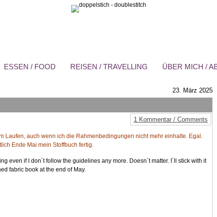
ESSEN / FOOD
REISEN / TRAVELLING
ÜBER MICH / 
23. März 2025
1 Kommentar / Comments
am Laufen, auch wenn ich die Rahmenbedingungen nicht mehr einhalte. Egal.
lich Ende Mai mein Stoffbuch fertig.
ng even if I don´t follow the guidelines any more. Doesn`t matter. I´ll stick with it
hed fabric book at the end of May.