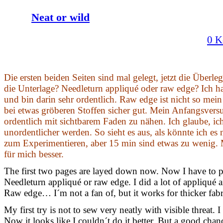
Neat or wild
0 K
Die ersten beiden Seiten sind mal gelegt, jetzt die Überle
die Unterlage? Needleturn appliqué oder raw edge? Ich ha
und bin darin sehr ordentlich. Raw edge ist nicht so mein
bei etwas gröberen Stoffen sicher gut. Mein Anfangsversu
ordentlich mit sichtbarem Faden zu nähen. Ich glaube, i
unordentlicher werden. So sieht es aus, als könnte ich es 
zum Experimentieren, aber 15 min sind etwas zu wenig. 
für mich besser.
The first two pages are layed down now. Now I have to 
Needleturn appliqué or raw edge. I did a lot of appliqué a
Raw edge… I´m not a fan of, but it works for thicker fabri
My first try is not to sew very neatly with visible threat. I
Now it looks like I couldn´t do it better. But a good cha