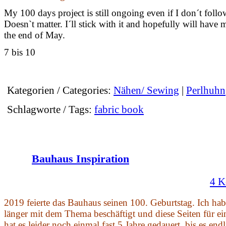
My 100 days project is still ongoing even if I don´t foll
Doesn`t matter. I´ll stick with it and hopefully will have 
the end of May.
7 bis 10
Kategorien / Categories:
Nähen/ Sewing
|
Perlhuhn
Schlagworte / Tags:
fabric book
Bauhaus Inspiration
4 K
2019 feierte das Bauhaus seinen 100. Geburtstag. Ich ha
länger mit dem Thema beschäftigt und diese Seiten für ei
hat es leider noch einmal fast 5 Jahre gedauert, bis es end