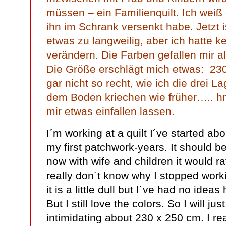
müssen – ein Familienquilt. Ich weiß 
ihn im Schrank versenkt habe. Jetzt i
etwas zu langweilig, aber ich hatte k
verändern. Die Farben gefallen mir a
Die Größe erschlägt mich etwas: 230
gar nicht so recht, wie ich die drei
dem Boden kriechen wie früher….. hm,
mir etwas einfallen lassen.
I´m working at a quilt I´ve started ab
my first patchwork-years. It should be
now with wife and children it would rat
really don´t know why I stopped worki
it is a little dull but I´ve had no ide
But I still love the colors. So I will just
intimidating about 230 x 250 cm. I rea