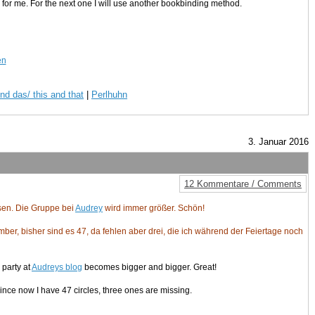
for me. For the next one I will use another bookbinding method.
nd das/ this and that
|
Perlhuhn
3. Januar 2016
12 Kommentare / Comments
isen. Die Gruppe bei
Audrey
wird immer größer. Schön!
ber, bisher sind es 47, da fehlen aber drei, die ich während der Feiertage noch
 party at
Audreys blog
becomes bigger and bigger. Great!
since now I have 47 circles, three ones are missing.