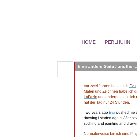
HOME
PERLHUHN
Eine andere Seite / another 
Vor zwei Jahren hatte mich
Eva
Malen und Zeichnen habe ich d
LaFazio
und anderen muss ich n
hat der Tag nur 24 Stunden.
Two years ago
Eva
pushed me a l
drawing I started again. After s
stiching and painting and drawi
Normalerweise bin ich eine Pin