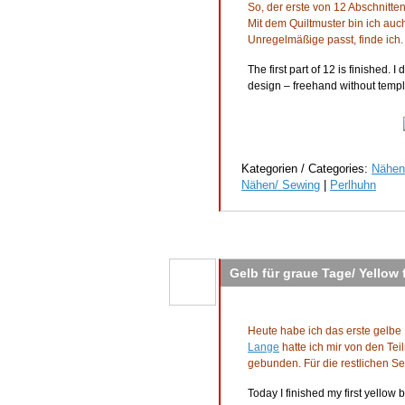
So, der erste von 12 Abschnitten
Mit dem Quiltmuster bin ich auc
Unregelmäßige passt, finde ich.
The first part of 12 is finished. 
design – freehand without templat
Kategorien / Categories:
Nähen
Nähen/ Sewing
|
Perlhuhn
Gelb für graue Tage/ Yellow 
Heute habe ich das erste gelbe
Lange
hatte ich mir von den Te
gebunden. Für die restlichen S
Today I finished my first yellow