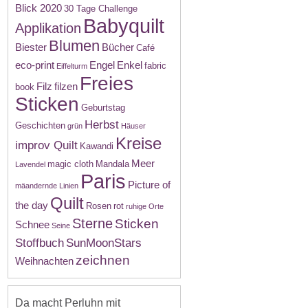
Blick 2020
30 Tage Challenge
Babyquilt
Applikation
Blumen
Biester
Bücher
Café
eco-print
Engel
Enkel
fabric
Eiffelturm
Freies
Filz
filzen
book
Sticken
Geburtstag
Herbst
Geschichten
grün
Häuser
Kreise
improv Quilt
Kawandi
Meer
magic cloth
Mandala
Lavendel
Paris
Picture of
mäandernde Linien
Quilt
the day
Rosen
rot
ruhige Orte
Sterne
Sticken
Schnee
Seine
Stoffbuch
SunMoonStars
zeichnen
Weihnachten
Da macht Perluhn mit