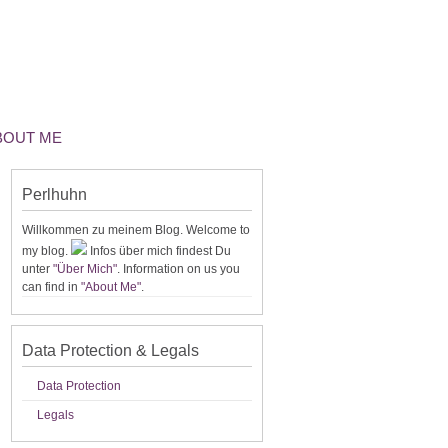
ABOUT ME
Perlhuhn
Willkommen zu meinem Blog. Welcome to
my blog.
Infos über mich findest Du
unter
"Über Mich"
. Information on us you
can find in
"About Me"
.
Data Protection & Legals
Data Protection
Legals