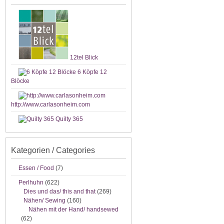
12tel Blick
6 Köpfe 12
Blöcke
http://www.carlasonheim.com
Quilty 365
Kategorien / Categories
Essen / Food
(7)
Perlhuhn
(622)
Dies und das/ this and that
(269)
Nähen/ Sewing
(160)
Nähen mit der Hand/ handsewed
(62)