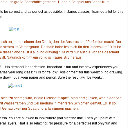
 da auch große Fortschritte gemacht. Hier ein Beispiel aus Janes Kurs:
s to be correct and as perfect as possible. In Janes classes I learned a lot for this
e:
erisch an, nimmt einem den Druck, den der Anspruch auf Perfektion macht. Der
 stehen im Vordergrund. Deshalb habe ich mich für den Jahreskurs ” Y is for
 dieser Woche ist u.a. blind drawing : Da wird nur auf die Vorlage geschaut
tift. Natürlich kommt ein völlig schräges Bild heraus.
ayful. No demand for perfection. Important is fun and the new experiences you
rlas year long class: “Y is for Yellow”. Assignment for this week: blind drawing.
to draw not at your paper and pencil. Sure the result will be wonky .
 nicht zu schräg wird, ist die Picasso “Kopie”. Man darf gucken, wohin der Stift
mit Wasserfarben und Gel medium in mehreren Schichten gemalt. Es ist so
uf Genauigkeit nur Spaß und Erfahrungen machen.
Picasso. You are allowed to look where you start the line. Then you paint with
al layers. That is so relaxing: No pressure for a perfect result only fun and