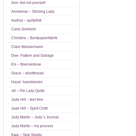
Ann- fret not yourself
Anneliese – Stiching Lady
Audrey – quiltyfolk
Carla Sonheim
Christine – Buntpapierfabrik
Clare Wassermann
Dee- Pattern and Outrage
Els – fiberrainbow
Grace – windthread
Hazel -handstories
Jill – Pie Lady Quilts
Jude Hill – feel free
Jude Hill – Spirit Cloth
Judy Martin – Judy´s Journal
Judy Martin – my process
Kaja – Sew Slowly