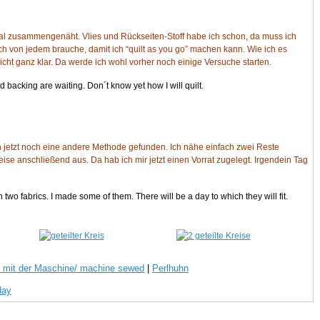
al zusammengenäht. Vlies und Rückseiten-Stoff habe ich schon, da muss ich
ich von jedem brauche, damit ich “quilt as you go” machen kann. Wie ich es
 nicht ganz klar. Da werde ich wohl vorher noch einige Versuche starten.
d backing are waiting. Don´t know yet how I will quilt.
ch jetzt noch eine andere Methode gefunden. Ich nähe einfach zwei Reste
e anschließend aus. Da hab ich mir jetzt einen Vorrat zugelegt. Irgendein Tag
two fabrics. I made some of them. There will be a day to which they will fit.
 mit der Maschine/ machine sewed
|
Perlhuhn
day