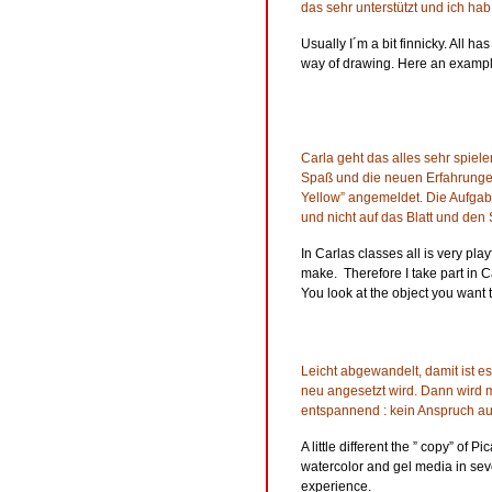
das sehr unterstützt und ich hab
Usually I´m a bit finnicky. All ha
way of drawing. Here an exampl
Carla geht das alles sehr spiel
Spaß und die neuen Erfahrungen
Yellow” angemeldet. Die Aufgabe
und nicht auf das Blatt und den S
In Carlas classes all is very pl
make. Therefore I take part in Ca
You look at the object you want 
Leicht abgewandelt, damit ist es
neu angesetzt wird. Dann wird 
entspannend : kein Anspruch a
A little different the ” copy” of 
watercolor and gel media in sever
experience.