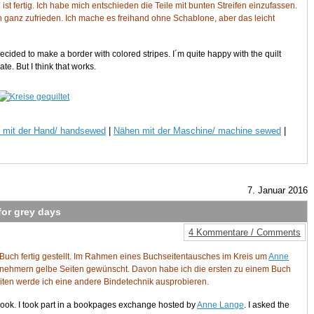
 ist fertig. Ich habe mich entschieden die Teile mit bunten Streifen einzufassen.
h ganz zufrieden. Ich mache es freihand ohne Schablone, aber das leicht
I decided to make a border with colored stripes. I´m quite happy with the quilt
e. But I think that works.
 mit der Hand/ handsewed
|
Nähen mit der Maschine/ machine sewed
|
7. Januar 2016
for grey days
4 Kommentare / Comments
 Buch fertig gestellt. Im Rahmen eines Buchseitentausches im Kreis um
Anne
ilnehmern gelbe Seiten gewünscht. Davon habe ich die ersten zu einem Buch
eiten werde ich eine andere Bindetechnik ausprobieren.
 book. I took part in a bookpages exchange hosted by
Anne Lange
. I asked the