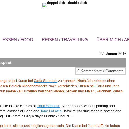
ESSEN / FOOD
REISEN / TRAVELLING
ÜBER MICH / 
27. Januar 2016
aspect
5 Kommentare / Comments
angestupst Kurse bei
Carla Sonheim
zu nehmen. Nach Jahrzehnten ohne
iesen Bereich wieder entdeckt. Nach verschieden Kursen bei Carla und
Jane
un meine Zeit aufteilen zwischen Nähen, Sticken und Malen, Zeichnen. Wieso
ittle to take classes of
Carla Sonheim
. After decades without paining and
everal classes of Carla and
Jane LaFazio
I have to find time for both sewing and
ng. But unfortunately a day has only 24 hours…
gelliese, alles muss möglichst genau sein. Die Kurse bei Jane LaFazio haben