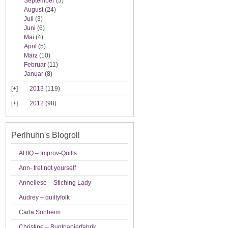
September
(5)
August
(24)
Juli
(3)
Juni
(6)
Mai
(4)
April
(5)
März
(10)
Februar
(11)
Januar
(8)
2013
(119)
2012
(98)
Perlhuhn's Blogroll
AHIQ – Improv-Quilts
Ann- fret not yourself
Anneliese – Stiching Lady
Audrey – quiltyfolk
Carla Sonheim
Christine – Buntpapierfabrik