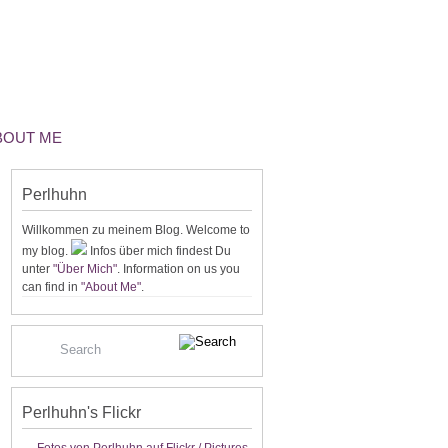
ABOUT ME
Perlhuhn
Willkommen zu meinem Blog. Welcome to
my blog.
Infos über mich findest Du
unter
"Über Mich"
. Information on us you
can find in
"About Me"
.
Perlhuhn's Flickr