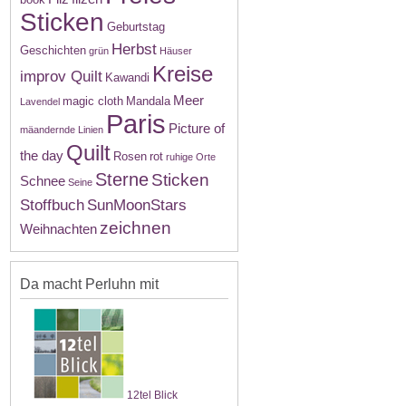
Sticken
Geburtstag
Herbst
Geschichten
grün
Häuser
Kreise
improv Quilt
Kawandi
Meer
magic cloth
Mandala
Lavendel
Paris
Picture of
mäandernde Linien
Quilt
the day
Rosen
rot
ruhige Orte
Sterne
Sticken
Schnee
Seine
Stoffbuch
SunMoonStars
zeichnen
Weihnachten
Da macht Perluhn mit
12tel Blick