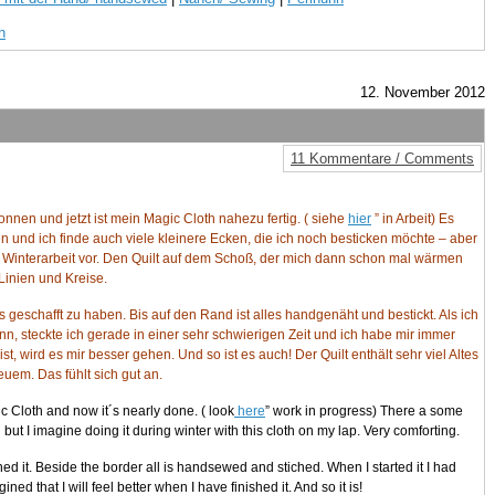
h
12. November 2012
11 Kommentare / Comments
nnen und jetzt ist mein Magic Cloth nahezu fertig. ( siehe
hier
” in Arbeit) Es
en und ich finde auch viele kleinere Ecken, die ich noch besticken möchte – aber
he Winterarbeit vor. Den Quilt auf dem Schoß, der mich dann schon mal wärmen
Linien und Kreise.
 geschafft zu haben. Bis auf den Rand ist alles handgenäht und bestickt. Als ich
n, steckte ich gerade in einer sehr schwierigen Zeit und ich habe mir immer
 ist, wird es mir besser gehen. Und so ist es auch! Der Quilt enthält sehr viel Altes
euem. Das fühlt sich gut an.
ic Cloth and now it´s nearly done. ( look
here
” work in progress) There a some
 but I imagine doing it during winter with this cloth on my lap. Very comforting.
ed it. Beside the border all is handsewed and stiched. When I started it I had
ed that I will feel better when I have finished it. And so it is!