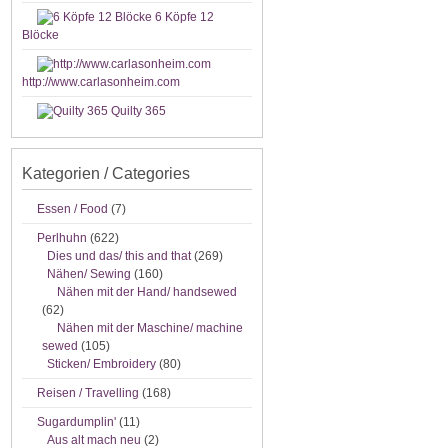
6 Köpfe 12
Blöcke
http://www.carlasonheim.com
Quilty 365
Kategorien / Categories
Essen / Food
(7)
Perlhuhn
(622)
Dies und das/ this and that
(269)
Nähen/ Sewing
(160)
Nähen mit der Hand/ handsewed
(62)
Nähen mit der Maschine/ machine
sewed
(105)
Sticken/ Embroidery
(80)
Reisen / Travelling
(168)
Sugardumplin'
(11)
Aus alt mach neu
(2)