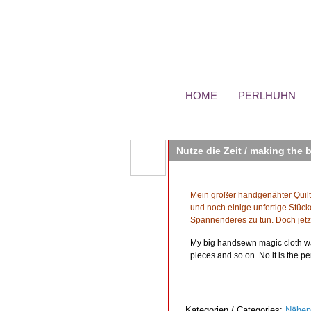
HOME
PERLHUHN
Nutze die Zeit / making the b
Mein großer handgenähter Quilt 
und noch einige unfertige Stück
Spannenderes zu tun. Doch jetzt
My big handsewn magic cloth was 
pieces and so on. No it is the per
Kategorien / Categories:
Nähen