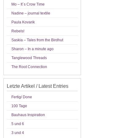
Mo – It´s Crow Time
Nadine – journal textile
Paula Kovarik
Rebels!
Saskia – Tales from the Birdhut
Sharon – In a minute ago
Tanglewood Threads
The Root Connection
Letzte Artikel / Latest Entries
Fertig/ Done
100 Tage
Bauhaus Inspiration
5 und 6
3 und 4