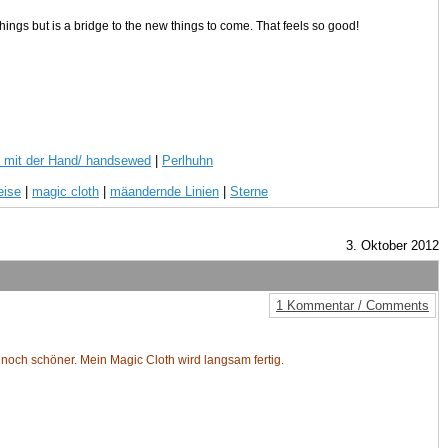
 things but is a bridge to the new things to come. That feels so good!
 mit der Hand/ handsewed
|
Perlhuhn
eise
|
magic cloth
|
mäandernde Linien
|
Sterne
3. Oktober 2012
1 Kommentar / Comments
ch noch schöner. Mein Magic Cloth wird langsam fertig.