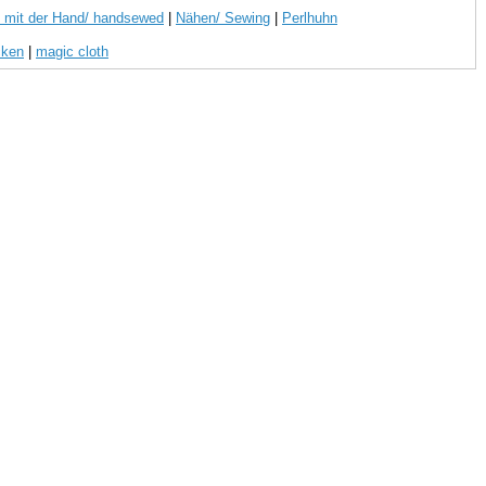
 mit der Hand/ handsewed
|
Nähen/ Sewing
|
Perlhuhn
cken
|
magic cloth