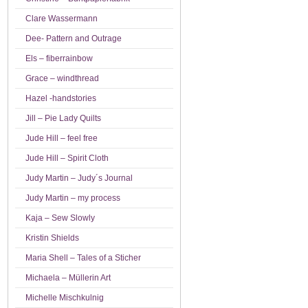
Clare Wassermann
Dee- Pattern and Outrage
Els – fiberrainbow
Grace – windthread
Hazel -handstories
Jill – Pie Lady Quilts
Jude Hill – feel free
Jude Hill – Spirit Cloth
Judy Martin – Judy´s Journal
Judy Martin – my process
Kaja – Sew Slowly
Kristin Shields
Maria Shell – Tales of a Sticher
Michaela – Müllerin Art
Michelle Mischkulnig