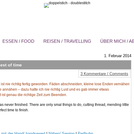
ESSEN / FOOD
REISEN / TRAVELLING
ÜBER MICH / 
1. Februar 2014
est of time
3 Kommentare / Comments
ist nie richtig fertig geworden. Fäden abschneiden, kleine lose Enden vernähen
e annähen – dazu hatte ich nie richtig Lust und es gab immer etwas
 ist genau die richtige Zeit zum Beenden.
never finished. There are only smal things to do, cutting thread, mending little
fect time to finish.
 mit der Hand/ handsewed
|
Nähen/ Sewing
|
Perlhuhn