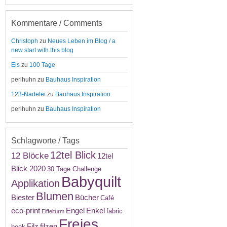
Kommentare / Comments
Christoph
zu
Neues Leben im Blog / a
new start with this blog
Els
zu
100 Tage
perlhuhn
zu
Bauhaus Inspiration
123-Nadelei
zu
Bauhaus Inspiration
perlhuhn
zu
Bauhaus Inspiration
Schlagworte / Tags
12tel Blick
12 Blöcke
12tel
Blick 2020
30 Tage Challenge
Babyquilt
Applikation
Blumen
Biester
Bücher
Café
eco-print
Engel
Enkel
fabric
Eiffelturm
Freies
Filz
filzen
book