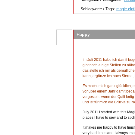
Schlagworte / Tags:
magic clot
Happy
Im Juli 2011 habe ich damit bego
gibt noch einige Stellen zu näh
das stelle ich mir als gemütlic
kann, ergänze ich noch Sterne, 
Es macht mich ganz glücklich, es
vor über einem Jahr damit began
vorgestellt, wenn der Quilt fertig
und ist für mich die Brücke zu N
July 2011 I started with this Mag
places I have to sew and to stich
It makes me happy to have finish
very bad times and I always imagin