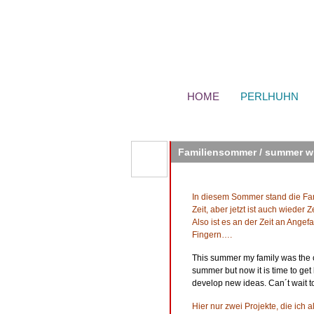
HOME
PERLHUHN
Familiensommer / summer wi
In diesem Sommer stand die Fami
Zeit, aber jetzt ist auch wieder
Also ist es an der Zeit an Ange
Fingern….
This summer my family was the ce
summer but now it is time to get
develop new ideas. Can´t wait t
Hier nur zwei Projekte, die ich 