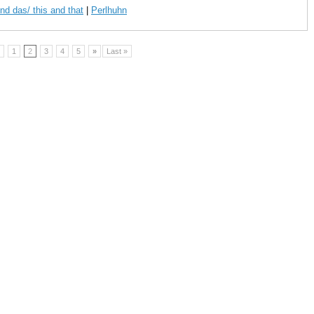
nd das/ this and that
|
Perlhuhn
1
2
3
4
5
»
Last »