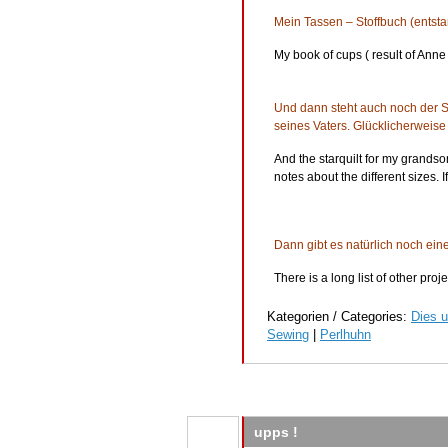
Mein Tassen – Stoffbuch (entsta
My book of cups ( result of Ann
Und dann steht auch noch der S
seines Vaters. Glücklicherweise 
And the starquilt for my grandson
notes about the different sizes. 
Dann gibt es natürlich noch ein
There is a long list of other pro
Kategorien / Categories:
Dies u
Sewing
|
Perlhuhn
upps !