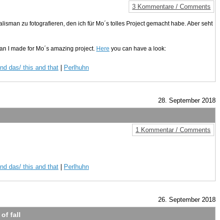
3 Kommentare / Comments
lisman zu fotografieren, den ich für Mo´s tolles Project gemacht habe. Aber seht
isman I made for Mo´s amazing project.
Here
you can have a look:
nd das/ this and that
|
Perlhuhn
28. September 2018
1 Kommentar / Comments
nd das/ this and that
|
Perlhuhn
26. September 2018
of fall