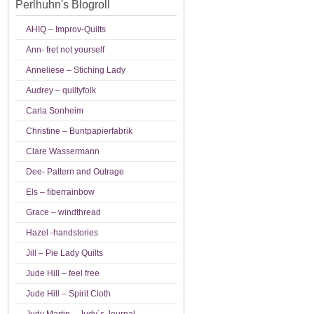
Perlhuhn's Blogroll
AHIQ – Improv-Quilts
Ann- fret not yourself
Anneliese – Stiching Lady
Audrey – quiltyfolk
Carla Sonheim
Christine – Buntpapierfabrik
Clare Wassermann
Dee- Pattern and Outrage
Els – fiberrainbow
Grace – windthread
Hazel -handstories
Jill – Pie Lady Quilts
Jude Hill – feel free
Jude Hill – Spirit Cloth