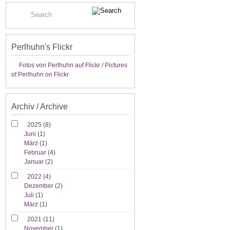
Perlhuhn's Flickr
Fotos von Perlhuhn auf Flickr / Pictures
of Perlhuhn on Flickr
Archiv / Archive
2025
(8)
Juni
(1)
März
(1)
Februar
(4)
Januar
(2)
2022
(4)
Dezember
(2)
Juli
(1)
März
(1)
2021
(11)
November
(1)