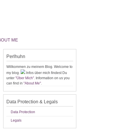
ABOUT ME
Perlhuhn
Willkommen zu meinem Blog. Welcome to
my blog.
Infos über mich findest Du
unter
"Über Mich"
. Information on us you
can find in
"About Me"
.
Data Protection & Legals
Data Protection
Legals