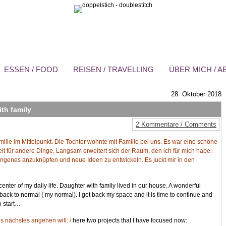
ESSEN / FOOD
REISEN / TRAVELLING
ÜBER MICH / 
28. Oktober 2018
th family
2 Kommentare / Comments
lie im Mittelpunkt. Die Tochter wohnte mit Familie bei uns. Es war eine schöne
 Zeit für andere Dinge. Langsam erweitert sich der Raum, den ich für mich habe.
fangenes anzuknüpfen und neue Ideen zu entwickeln. Es juckt mir in den
nter of my daily life. Daughter with family lived in our house. A wonderful
 back to normal ( my normal). I get back my space and it is time to continue and
o start…
als nächstes angehen will: /
here two projects that I have focused now: