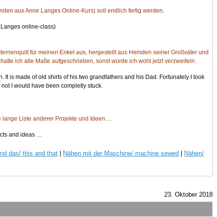
nden aus Anne Langes Online-Kurs) soll endlich fertig werden.
e Langes online-class)
ternenquilt für meinen Enkel aus, hergestellt aus Hemden seiner Großväter und
hatte ich alle Maße aufgeschrieben, sonst würde ich wohl jetzt verzweifeln.
. It is made of old shirts of his two grandfathers and his Dad. Fortunately I took
If not I would have been completly stuck.
e lange Liste anderer Projekte und Ideen….
jects and ideas …
nd das/ this and that
|
Nähen mit der Maschine/ machine sewed
|
Nähen/
23. Oktober 2018