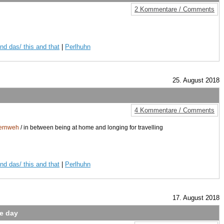
2 Kommentare / Comments
nd das/ this and that
|
Perlhuhn
25. August 2018
4 Kommentare / Comments
Fernweh
/ in between being at home and longing for travelling
nd das/ this and that
|
Perlhuhn
17. August 2018
he day