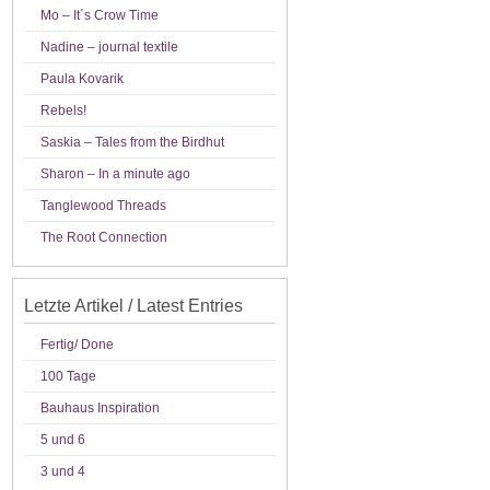
Mo – It´s Crow Time
Nadine – journal textile
Paula Kovarik
Rebels!
Saskia – Tales from the Birdhut
Sharon – In a minute ago
Tanglewood Threads
The Root Connection
Letzte Artikel / Latest Entries
Fertig/ Done
100 Tage
Bauhaus Inspiration
5 und 6
3 und 4