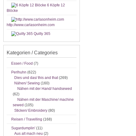
6 Köpfe 12
Blöcke
http://www.carlasonheim.com
Quilty 365
Kategorien / Categories
Essen / Food
(7)
Perlhuhn
(622)
Dies und das/ this and that
(269)
Nähen/ Sewing
(160)
Nähen mit der Hand/ handsewed
(62)
Nähen mit der Maschine/ machine
sewed
(105)
Sticken/ Embroidery
(80)
Reisen / Travelling
(168)
Sugardumplin'
(11)
Aus alt mach neu
(2)