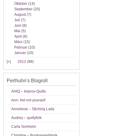
Oktober
(14)
September
(20)
August
(7)
Juli
(7)
Juni
(8)
Mai
(5)
April
(6)
März
(15)
Februar
(10)
Januar
(10)
2012
(98)
Perlhuhn's Blogroll
AHIQ – Improv-Quilts
Ann- fret not yourself
Anneliese – Stiching Lady
Audrey – quiltyfolk
Carla Sonheim
Christine – Buntpapierfabrik