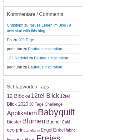
Kommentare / Comments
Christoph
zu
Neues Leben im Blog / a
new start with this blog
Els
zu
100 Tage
perlhuhn
zu
Bauhaus Inspiration
123-Nadelei
zu
Bauhaus Inspiration
perlhuhn
zu
Bauhaus Inspiration
Schlagworte / Tags
12tel Blick
12 Blöcke
12tel
Blick 2020
30 Tage Challenge
Babyquilt
Applikation
Blumen
Biester
Bücher
Café
eco-print
Engel
Enkel
fabric
Eiffelturm
Freies
Filz
filzen
book