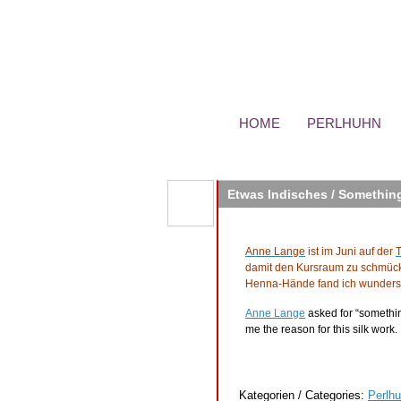
HOME
PERLHUHN
Etwas Indisches / Somethin
Anne Lange
ist im Juni auf der
T
damit den Kursraum zu schmücken
Henna-Hände fand ich wundersch
Anne Lange
asked for “somethin
me the reason for this silk work.
Kategorien / Categories:
Perlh