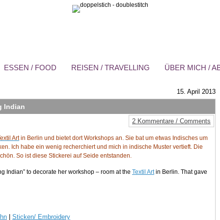
ESSEN / FOOD
REISEN / TRAVELLING
ÜBER MICH / 
15. April 2013
g Indian
2 Kommentare / Comments
extil Art
in Berlin und bietet dort Workshops an. Sie bat um etwas Indisches um
. Ich habe ein wenig recherchiert und mich in indische Muster vertieft. Die
ön. So ist diese Stickerei auf Seide entstanden.
g Indian” to decorate her workshop – room at the
Textil Art
in Berlin. That gave
uhn
|
Sticken/ Embroidery