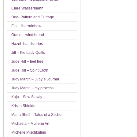
Clare Wassermann
Dee- Pattern and Outrage
Els – fiberrainbow
Grace – windthread
Hazel -handstories
Jill – Pie Lady Quilts
Jude Hill – feel free
Jude Hill – Spirit Cloth
Judy Martin – Judy´s Journal
Judy Martin – my process
Kaja – Sew Slowly
Kristin Shields
Maria Shell – Tales of a Sticher
Michaela – Müllerin Art
Michelle Mischkulnig