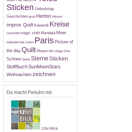
Sticken
Geburtstag
Herbst
Geschichten
grün
Häuser
Kreise
improv Quilt
Kawandi
Meer
magic cloth
Mandala
Lavendel
Paris
Picture of
mäandernde Linien
Quilt
the day
Rosen
rot
ruhige Orte
Sterne
Sticken
Schnee
Seine
Stoffbuch
SunMoonStars
zeichnen
Weihnachten
Da macht Perluhn mit
12tel Blick