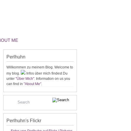
ABOUT ME
Perlhuhn
Willkommen zu meinem Blog. Welcome to
my blog.
Infos über mich findest Du
unter
"Über Mich"
. Information on us you
can find in
"About Me"
.
Perlhuhn's Flickr