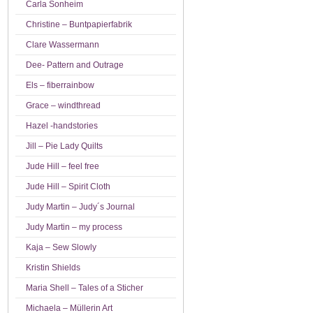
Carla Sonheim
Christine – Buntpapierfabrik
Clare Wassermann
Dee- Pattern and Outrage
Els – fiberrainbow
Grace – windthread
Hazel -handstories
Jill – Pie Lady Quilts
Jude Hill – feel free
Jude Hill – Spirit Cloth
Judy Martin – Judy´s Journal
Judy Martin – my process
Kaja – Sew Slowly
Kristin Shields
Maria Shell – Tales of a Sticher
Michaela – Müllerin Art