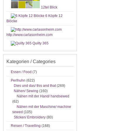
12tel Blick
6 Köpfe 12
Blöcke
http://www.carlasonheim.com
Quilty 365
Kategorien / Categories
Essen / Food
(7)
Perlhuhn
(622)
Dies und das/ this and that
(269)
Nähen/ Sewing
(160)
Nähen mit der Hand/ handsewed
(62)
Nähen mit der Maschine/ machine
sewed
(105)
Sticken/ Embroidery
(80)
Reisen / Travelling
(168)