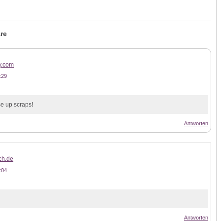
re
y.com
:29
se up scraps!
Antworten
ch.de
:04
Antworten