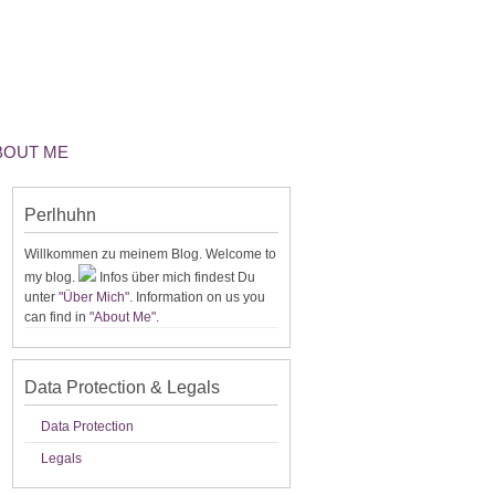
ABOUT ME
Perlhuhn
Willkommen zu meinem Blog. Welcome to
my blog.
Infos über mich findest Du
unter
"Über Mich"
. Information on us you
can find in
"About Me"
.
Data Protection & Legals
Data Protection
Legals