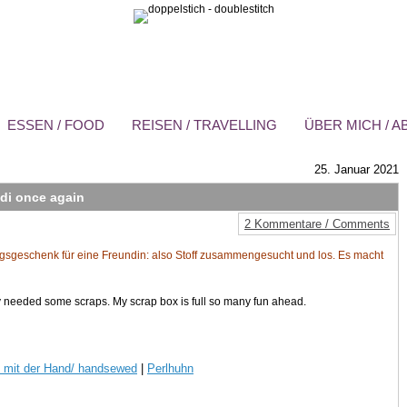
ESSEN / FOOD
REISEN / TRAVELLING
ÜBER MICH / 
25. Januar 2021
di once again
2 Kommentare / Comments
agsgeschenk für eine Freundin: also Stoff zusammengesucht und los. Es macht
only needed some scraps. My scrap box is full so many fun ahead.
 mit der Hand/ handsewed
|
Perlhuhn