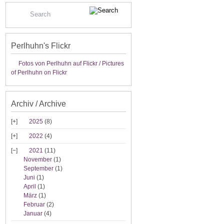
Perlhuhn's Flickr
Fotos von Perlhuhn auf Flickr / Pictures
of Perlhuhn on Flickr
Archiv / Archive
2025
(8)
2022
(4)
2021
(11)
November
(1)
September
(1)
Juni
(1)
April
(1)
März
(1)
Februar
(2)
Januar
(4)