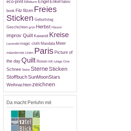
eco-print
Engel
Enkel
fabric
Eiffelturm
Freies
Filz
filzen
book
Sticken
Geburtstag
Herbst
Geschichten
grün
Häuser
Kreise
improv Quilt
Kawandi
Meer
magic cloth
Mandala
Lavendel
Paris
Picture of
mäandernde Linien
Quilt
the day
Rosen
rot
ruhige Orte
Sterne
Sticken
Schnee
Seine
Stoffbuch
SunMoonStars
zeichnen
Weihnachten
Da macht Perluhn mit