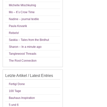
Michelle Mischkulnig
Mo – It´s Crow Time
Nadine – journal textile
Paula Kovarik
Rebels!
Saskia – Tales from the Birdhut
Sharon – In a minute ago
Tanglewood Threads
The Root Connection
Letzte Artikel / Latest Entries
Fertig/ Done
100 Tage
Bauhaus Inspiration
5 und 6