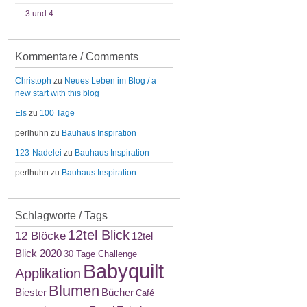
3 und 4
Kommentare / Comments
Christoph
zu
Neues Leben im Blog / a
new start with this blog
Els
zu
100 Tage
perlhuhn
zu
Bauhaus Inspiration
123-Nadelei
zu
Bauhaus Inspiration
perlhuhn
zu
Bauhaus Inspiration
Schlagworte / Tags
12tel Blick
12 Blöcke
12tel
Blick 2020
30 Tage Challenge
Babyquilt
Applikation
Blumen
Biester
Bücher
Café