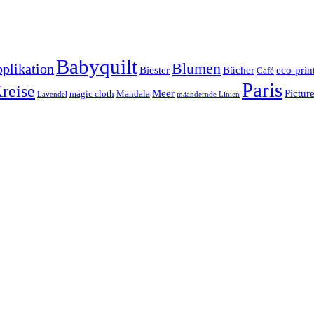
Babyquilt
Blumen
plikation
Biester
Bücher
eco-prin
Café
Paris
reise
Meer
Pictur
magic cloth
Mandala
Lavendel
mäandernde Linien