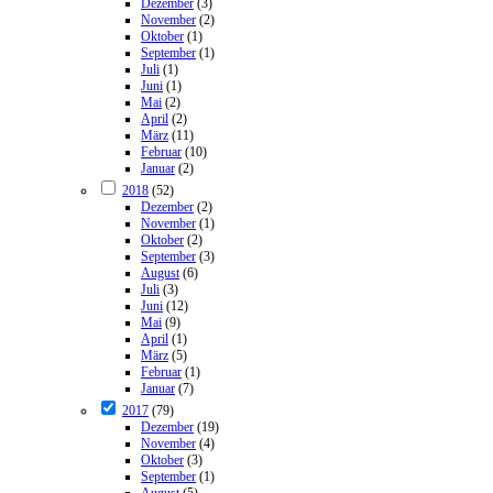
Dezember
(3)
November
(2)
Oktober
(1)
September
(1)
Juli
(1)
Juni
(1)
Mai
(2)
April
(2)
März
(11)
Februar
(10)
Januar
(2)
2018
(52)
Dezember
(2)
November
(1)
Oktober
(2)
September
(3)
August
(6)
Juli
(3)
Juni
(12)
Mai
(9)
April
(1)
März
(5)
Februar
(1)
Januar
(7)
2017
(79)
Dezember
(19)
November
(4)
Oktober
(3)
September
(1)
August
(5)