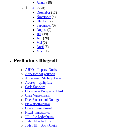
Januar
(10)
2012
(98)
Dezember
(13)
November
(4)
Oktober
(7)
September
(6)
August
(9)
Juli
(19)
Juni
(28)
Mai
(5)
April
(6)
März
(1)
Perlhuhn's Blogroll
AHIQ – Improv-Quilts
Ann- fret not yourself
Anneliese – Stiching Lady
Audrey – quiltyfolk
Carla Sonheim
Christine – Buntpapierfabrik
Clare Wassermann
Dee- Pattern and Outrage
Els – fiberrainbow
Grace – windthread
Hazel -handstories
Jill – Pie Lady Quilts
Jude Hill – feel free
Jude Hill – Spirit Cloth