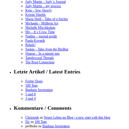
Judy Martin – Judy´s Journal
Judy Martin – my process
Kaja – Sew Slowly
Kristin Shields
Maria Shell – Tales of a Sticher
Michaela – Müllerin Art
Michelle Mischkulnig
Mo – It´s Crow Time
Nadine – journal textile
Paula Kovarik
Rebels!
Saskia – Tales from the Birdhut
Sharon – In a minute ago
Tanglewood Threads
The Root Connection
Letzte Artikel / Latest Entries
Fertig/ Done
100 Tage
Bauhaus Inspiration
5 und 6
3 und 4
Kommentare / Comments
Christoph
zu
Neues Leben im Blog / a new start with this blog
Els
zu
100 Tage
perlhuhn
zu
Bauhaus Inspiration