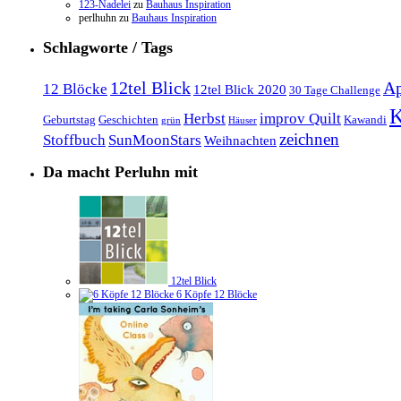
123-Nadelei
zu
Bauhaus Inspiration
perlhuhn
zu
Bauhaus Inspiration
Schlagworte / Tags
12tel Blick
Ap
12 Blöcke
12tel Blick 2020
30 Tage Challenge
K
Herbst
improv Quilt
Geburtstag
Geschichten
Kawandi
grün
Häuser
zeichnen
Stoffbuch
SunMoonStars
Weihnachten
Da macht Perluhn mit
12tel Blick
6 Köpfe 12 Blöcke