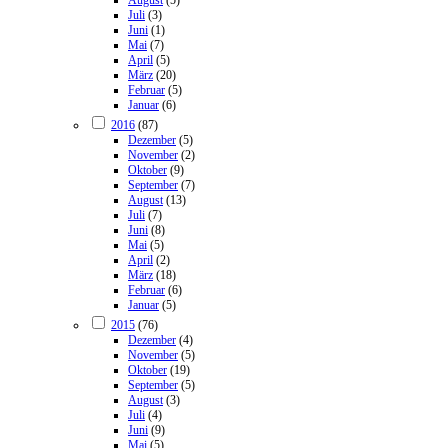
Juli
(3)
Juni
(1)
Mai
(7)
April
(5)
März
(20)
Februar
(5)
Januar
(6)
2016
(87)
Dezember
(5)
November
(2)
Oktober
(9)
September
(7)
August
(13)
Juli
(7)
Juni
(8)
Mai
(5)
April
(2)
März
(18)
Februar
(6)
Januar
(5)
2015
(76)
Dezember
(4)
November
(5)
Oktober
(19)
September
(5)
August
(3)
Juli
(4)
Juni
(9)
Mai
(5)