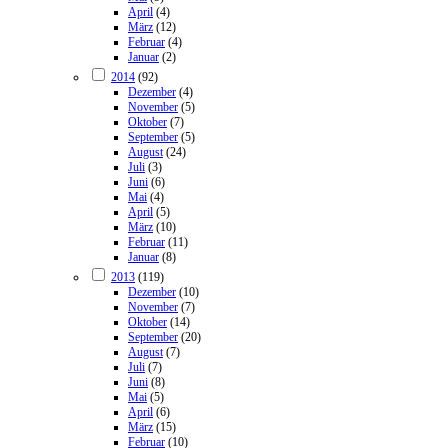
April
(4)
März
(12)
Februar
(4)
Januar
(2)
2014
(92)
Dezember
(4)
November
(5)
Oktober
(7)
September
(5)
August
(24)
Juli
(3)
Juni
(6)
Mai
(4)
April
(5)
März
(10)
Februar
(11)
Januar
(8)
2013
(119)
Dezember
(10)
November
(7)
Oktober
(14)
September
(20)
August
(7)
Juli
(7)
Juni
(8)
Mai
(5)
April
(6)
März
(15)
Februar
(10)