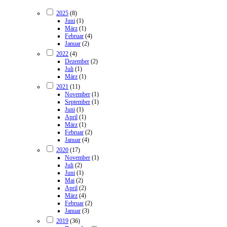
2025
(8)
Juni
(1)
März
(1)
Februar
(4)
Januar
(2)
2022
(4)
Dezember
(2)
Juli
(1)
März
(1)
2021
(11)
November
(1)
September
(1)
Juni
(1)
April
(1)
März
(1)
Februar
(2)
Januar
(4)
2020
(17)
November
(1)
Juli
(2)
Juni
(1)
Mai
(2)
April
(2)
März
(4)
Februar
(2)
Januar
(3)
2019
(36)