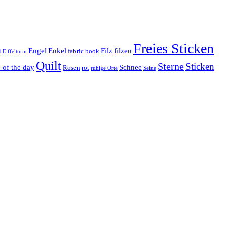
Freies Sticken
t
Engel
Enkel
Filz
filzen
fabric book
Eiffelturm
Quilt
Sterne
Sticken
e of the day
Schnee
Rosen
rot
ruhige Orte
Seine