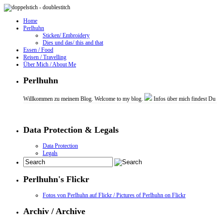
Home
Perlhuhn
Sticken/ Embroidery
Dies und das/ this and that
Essen / Food
Reisen / Travelling
Über Mich / About Me
Perlhuhn
Willkommen zu meinem Blog. Welcome to my blog.
Infos über mich findest Du
Data Protection & Legals
Data Protection
Legals
Perlhuhn's Flickr
Fotos von Perlhuhn auf Flickr / Pictures of Perlhuhn on Flickr
Archiv / Archive