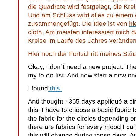
die Quadrate wird festgelegt, die Kre
Und am Schluss wird alles zu einem 
zusammengefügt. Die Idee ist von
hi
cloth. Am meisten interessiert mich d
Kreise im Laufe des Jahres veränder
Hier noch der Fortschritt meines Stü
Okay, I don´t need a new project. Ther
my to-do-list. And now start a new 
I found
this.
And thought : 365 days appliqué a cir
this. I have to choose a basic fabric
the fabric for the circles depending
there are fabrics for every mood I ca
this will change during these days. At