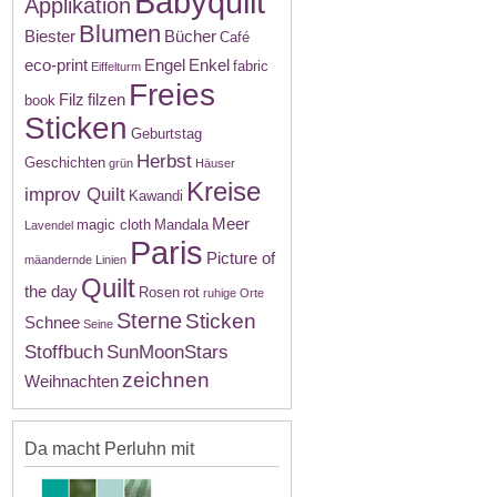
Babyquilt
Applikation
Blumen
Biester
Bücher
Café
eco-print
Engel
Enkel
fabric
Eiffelturm
Freies
Filz
filzen
book
Sticken
Geburtstag
Herbst
Geschichten
grün
Häuser
Kreise
improv Quilt
Kawandi
Meer
magic cloth
Mandala
Lavendel
Paris
Picture of
mäandernde Linien
Quilt
the day
Rosen
rot
ruhige Orte
Sterne
Sticken
Schnee
Seine
Stoffbuch
SunMoonStars
zeichnen
Weihnachten
Da macht Perluhn mit