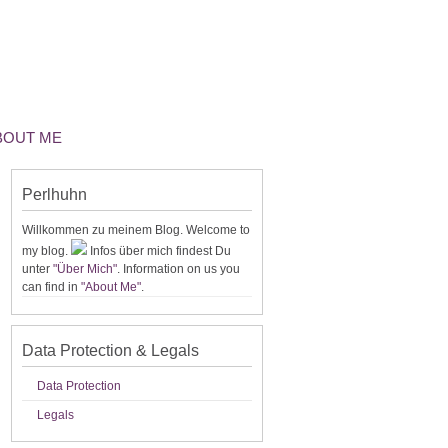
ABOUT ME
Perlhuhn
Willkommen zu meinem Blog. Welcome to
my blog.
Infos über mich findest Du
unter
"Über Mich"
. Information on us you
can find in
"About Me"
.
Data Protection & Legals
Data Protection
Legals