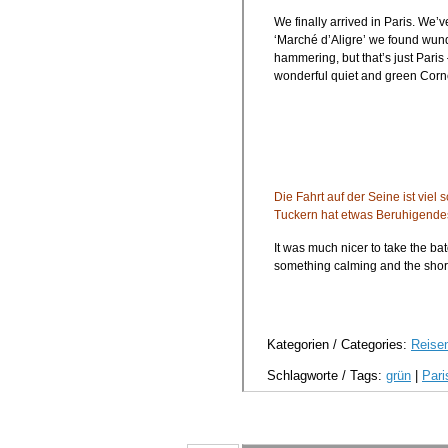
We finally arrived in Paris. We’
‘Marché d’Aligre’ we found wunde
hammering, but that’s just Paris 
wonderful quiet and green Corn
Die Fahrt auf der Seine ist vie
Tuckern hat etwas Beruhigendes 
It was much nicer to take the ba
something calming and the shor
Kategorien / Categories:
Reisen
Schlagworte / Tags:
grün
|
Pari