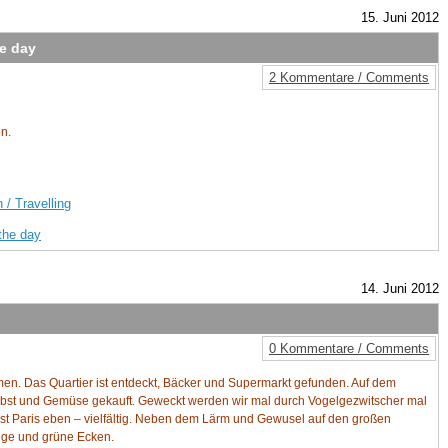
15. Juni 2012
he day
2 Kommentare / Comments
en.
 / Travelling
 the day
14. Juni 2012
0 Kommentare / Comments
men. Das Quartier ist entdeckt, Bäcker und Supermarkt gefunden. Auf dem
bst und Gemüse gekauft. Geweckt werden wir mal durch Vogelgezwitscher mal
ist Paris eben – vielfältig. Neben dem Lärm und Gewusel auf den großen
ige und grüne Ecken.