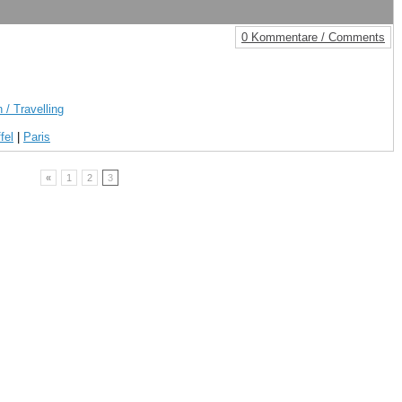
0 Kommentare / Comments
 / Travelling
fel
|
Paris
«
1
2
3