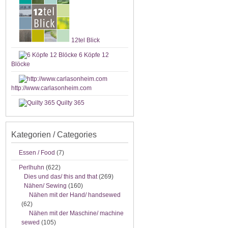
12tel Blick
6 Köpfe 12
Blöcke
http://www.carlasonheim.com
Quilty 365
Kategorien / Categories
Essen / Food
(7)
Perlhuhn
(622)
Dies und das/ this and that
(269)
Nähen/ Sewing
(160)
Nähen mit der Hand/ handsewed
(62)
Nähen mit der Maschine/ machine
sewed
(105)