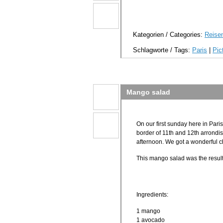
Kategorien / Categories:
Reisen
Schlagworte / Tags:
Paris
|
Pic
Mango salad
On our first sunday here in Paris
border of 11th and 12th arrondis
afternoon. We got a wonderful ch
This mango salad was the result 
Ingredients:
1 mango
1 avocado