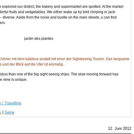
ve explored our district, the bakery and supermarket are spotted. At the market
rful fruits and vedgetables. We either wake up by bird chirping or jack-
– diverse. Aside from the noise and bustle on the main streets, u can find
ers.
jardin des plantes
l schöner mit dem batobus anstatt mit einer der Sightseeing Touren. Das langsame
und der Blick auf die Ufer ist einmalig
.
tobus than one of the big sight seeing ships. The slow moving forward has
e view is unique.
 / Travelling
s
|
Seine
12. Juni 2012