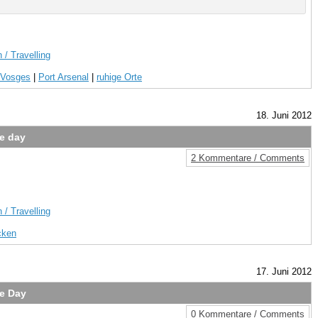
 / Travelling
 Vosges
|
Port Arsenal
|
ruhige Orte
18. Juni 2012
he day
2 Kommentare / Comments
 / Travelling
cken
17. Juni 2012
he Day
0 Kommentare / Comments