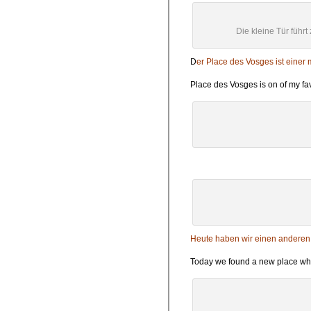
Die kleine Tür führt
D
er Place des Vosges ist einer 
Place des Vosges is on of my fav
Heute haben wir einen anderen O
Today we found a new place which