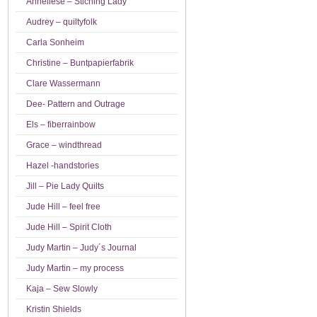
Anneliese – Stiching Lady
Audrey – quiltyfolk
Carla Sonheim
Christine – Buntpapierfabrik
Clare Wassermann
Dee- Pattern and Outrage
Els – fiberrainbow
Grace – windthread
Hazel -handstories
Jill – Pie Lady Quilts
Jude Hill – feel free
Jude Hill – Spirit Cloth
Judy Martin – Judy´s Journal
Judy Martin – my process
Kaja – Sew Slowly
Kristin Shields