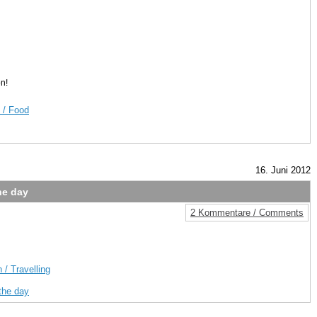
on!
 / Food
16. Juni 2012
he day
2 Kommentare / Comments
 / Travelling
 the day