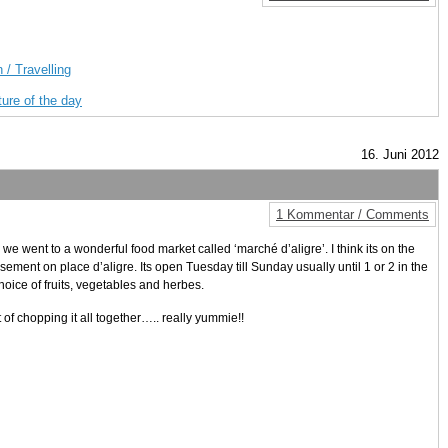
 / Travelling
ture of the day
16. Juni 2012
1 Kommentar / Comments
 we went to a wonderful food market called ‘marché d’aligre’. I think its on the
sement on place d’aligre. Its open Tuesday till Sunday usually until 1 or 2 in the
oice of fruits, vegetables and herbes.
of chopping it all together….. really yummie!!