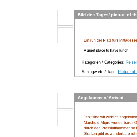
Bild des Tages/ picture of t
Ein ruhiger Platz fürs Mittagess
A quiet place to have lunch.
Kategorien / Categories:
Reisen
Schlagworte / Tags:
Picture of
Angekommen/ Arrived
Jetzt sind wir wirklich angekom
Marché d´Aligre wunderbares O
durch den Presslufthammer, so 
Straßen gibt es wunderbare ruh